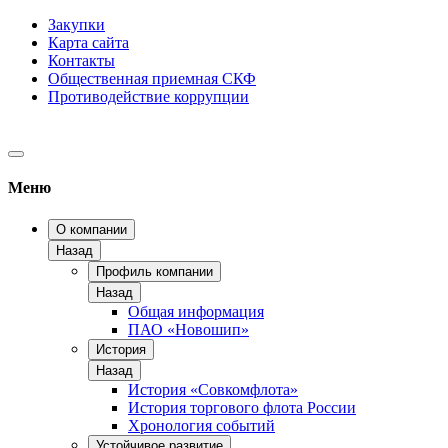
Закупки
Карта сайта
Контакты
Общественная приемная СКФ
Противодействие коррупции
Меню
О компании
Назад
Профиль компании
Назад
Общая информация
ПАО «Новошип»
История
Назад
История «Совкомфлота»
История торгового флота России
Хронология событий
Устойчивое развитие