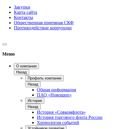
Закупки
Карта сайта
Контакты
Общественная приемная СКФ
Противодействие коррупции
Меню
О компании
Назад
Профиль компании
Назад
Общая информация
ПАО «Новошип»
История
Назад
История «Совкомфлота»
История торгового флота России
Хронология событий
Устойчивое развитие