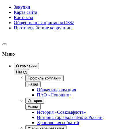
Закупки
Карта сайта
Контакты
Общественная приемная СКФ
Противодействие коррупции
Меню
О компании
Назад
Профиль компании
Назад
Общая информация
ПАО «Новошип»
История
Назад
История «Совкомфлота»
История торгового флота России
Хронология событий
Устойчивое развитие