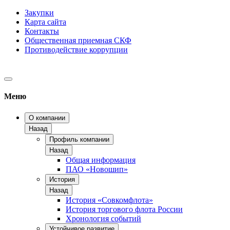
Закупки
Карта сайта
Контакты
Общественная приемная СКФ
Противодействие коррупции
Меню
О компании
Назад
Профиль компании
Назад
Общая информация
ПАО «Новошип»
История
Назад
История «Совкомфлота»
История торгового флота России
Хронология событий
Устойчивое развитие