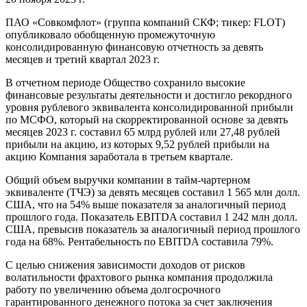
ПАО «Совкомфлот» (группа компаний СКФ; тикер: FLOT)
опубликовало обобщенную промежуточную
консолидированную финансовую отчетность за девять
месяцев и третий квартал 2023 г.
В отчетном периоде Общество сохранило высокие
финансовые результаты деятельности и достигло рекордного
уровня рублевого эквивалента консолидированной прибыли
по МСФО, который на скорректированной основе за девять
месяцев 2023 г. составил 65 млрд рублей или 27,48 рублей
прибыли на акцию, из которых 9,52 рублей прибыли на
акцию Компания заработала в третьем квартале.
Общий объем выручки компании в тайм-чартерном
эквиваленте (ТЧЭ) за девять месяцев составил 1 565 млн долл.
США, что на 54% выше показателя за аналогичный период
прошлого года. Показатель EBITDA составил 1 242 млн долл.
США, превысив показатель за аналогичный период прошлого
года на 68%. Рентабельность по EBITDA составила 79%.
С целью снижения зависимости доходов от рисков
волатильности фрахтового рынка компания продолжила
работу по увеличению объема долгосрочного
гарантированного денежного потока за счет заключения