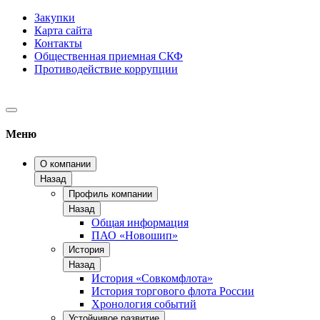
Закупки
Карта сайта
Контакты
Общественная приемная СКФ
Противодействие коррупции
Меню
О компании
Назад
Профиль компании
Назад
Общая информация
ПАО «Новошип»
История
Назад
История «Совкомфлота»
История торгового флота России
Хронология событий
Устойчивое развитие