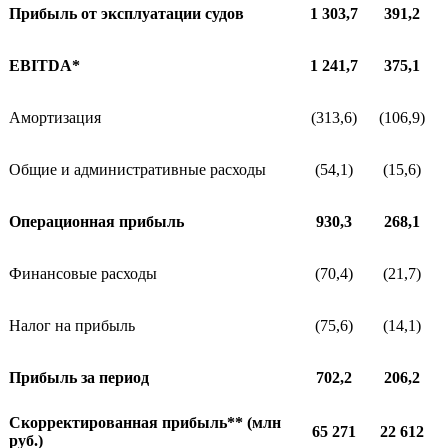
Прибыль от эксплуатации судов
1 303,7
391,2
EBITDA*
1 241,7
375,1
Амортизация
(313,6)
(106,9)
Общие и административные расходы
(54,1)
(15,6)
Операционная прибыль
930,3
268,1
Финансовые расходы
(70,4)
(21,7)
Налог на прибыль
(75,6)
(14,1)
Прибыль за период
702,2
206,2
Скорректированная прибыль** (млн
65 271
22 612
руб.)