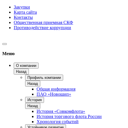
Закупки
Карта сайта
Контакты
Общественная приемная СКФ
Противодействие коррупции
Меню
О компании
Назад
Профиль компании
Назад
Общая информация
ПАО «Новошип»
История
Назад
История «Совкомфлота»
История торгового флота России
Хронология событий
Устойчивое развитие