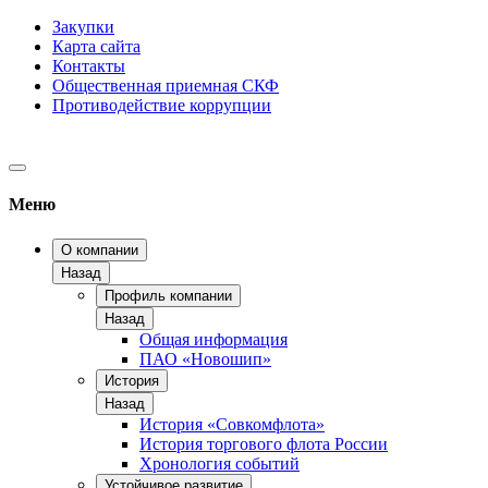
Закупки
Карта сайта
Контакты
Общественная приемная СКФ
Противодействие коррупции
Меню
О компании
Назад
Профиль компании
Назад
Общая информация
ПАО «Новошип»
История
Назад
История «Совкомфлота»
История торгового флота России
Хронология событий
Устойчивое развитие