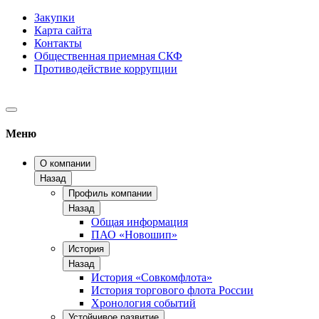
Закупки
Карта сайта
Контакты
Общественная приемная СКФ
Противодействие коррупции
Меню
О компании
Назад
Профиль компании
Назад
Общая информация
ПАО «Новошип»
История
Назад
История «Совкомфлота»
История торгового флота России
Хронология событий
Устойчивое развитие