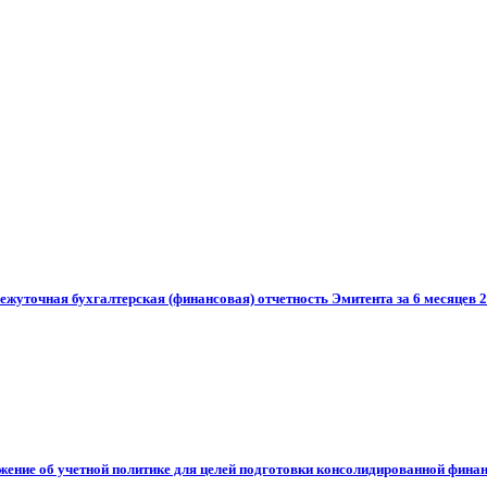
ежуточная бухгалтерская (финансовая) отчетность Эмитента за 6 месяцев 2
ожение об учетной политике для целей подготовки консолидированной фина