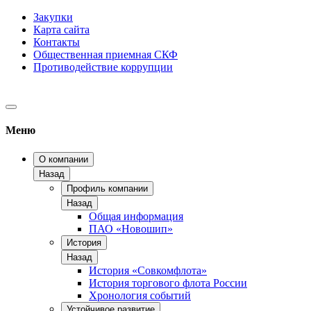
Закупки
Карта сайта
Контакты
Общественная приемная СКФ
Противодействие коррупции
Меню
О компании
Назад
Профиль компании
Назад
Общая информация
ПАО «Новошип»
История
Назад
История «Совкомфлота»
История торгового флота России
Хронология событий
Устойчивое развитие