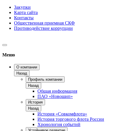
Закупки
Карта сайта
Контакты
Общественная приемная СКФ
Противодействие коррупции
Меню
О компании
Назад
Профиль компании
Назад
Общая информация
ПАО «Новошип»
История
Назад
История «Совкомфлота»
История торгового флота России
Хронология событий
Устойчивое развитие