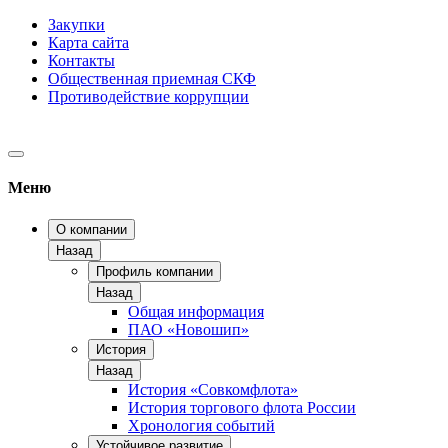
Закупки
Карта сайта
Контакты
Общественная приемная СКФ
Противодействие коррупции
Меню
О компании
Назад
Профиль компании
Назад
Общая информация
ПАО «Новошип»
История
Назад
История «Совкомфлота»
История торгового флота России
Хронология событий
Устойчивое развитие