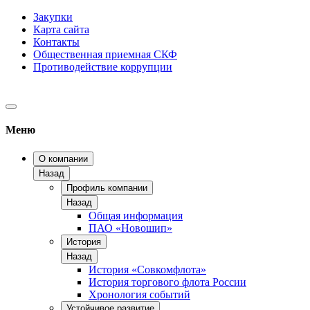
Закупки
Карта сайта
Контакты
Общественная приемная СКФ
Противодействие коррупции
Меню
О компании
Назад
Профиль компании
Назад
Общая информация
ПАО «Новошип»
История
Назад
История «Совкомфлота»
История торгового флота России
Хронология событий
Устойчивое развитие