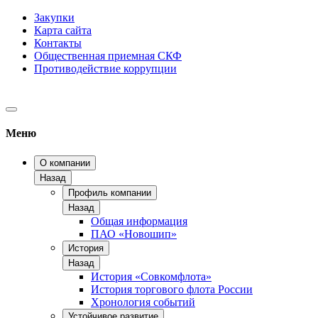
Закупки
Карта сайта
Контакты
Общественная приемная СКФ
Противодействие коррупции
Меню
О компании
Назад
Профиль компании
Назад
Общая информация
ПАО «Новошип»
История
Назад
История «Совкомфлота»
История торгового флота России
Хронология событий
Устойчивое развитие