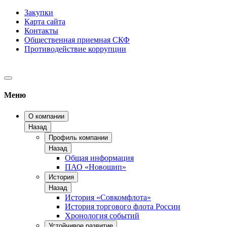
Закупки
Карта сайта
Контакты
Общественная приемная СКФ
Противодействие коррупции
Меню
О компании
Назад
Профиль компании
Назад
Общая информация
ПАО «Новошип»
История
Назад
История «Совкомфлота»
История торгового флота России
Хронология событий
Устойчивое развитие