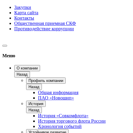
Закупки
Карта сайта
Контакты
Общественная приемная СКФ
Противодействие коррупции
Меню
О компании
Назад
Профиль компании
Назад
Общая информация
ПАО «Новошип»
История
Назад
История «Совкомфлота»
История торгового флота России
Хронология событий
Устойчивое развитие