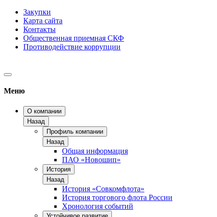
Закупки
Карта сайта
Контакты
Общественная приемная СКФ
Противодействие коррупции
Меню
О компании
Назад
Профиль компании
Назад
Общая информация
ПАО «Новошип»
История
Назад
История «Совкомфлота»
История торгового флота России
Хронология событий
Устойчивое развитие