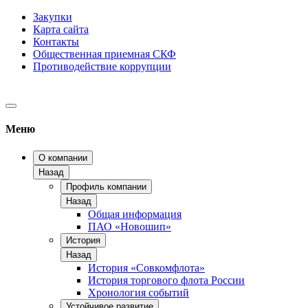
Закупки
Карта сайта
Контакты
Общественная приемная СКФ
Противодействие коррупции
Меню
О компании
Назад
Профиль компании
Назад
Общая информация
ПАО «Новошип»
История
Назад
История «Совкомфлота»
История торгового флота России
Хронология событий
Устойчивое развитие