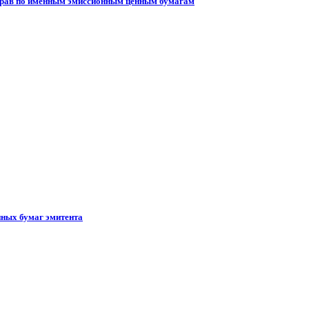
 прав по именным эмиссионным ценным бумагам
ных бумаг эмитента