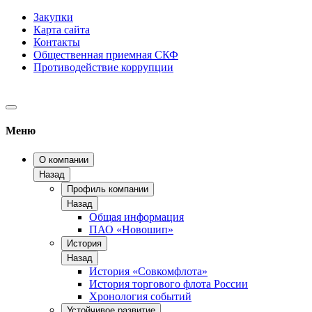
Закупки
Карта сайта
Контакты
Общественная приемная СКФ
Противодействие коррупции
Меню
О компании
Назад
Профиль компании
Назад
Общая информация
ПАО «Новошип»
История
Назад
История «Совкомфлота»
История торгового флота России
Хронология событий
Устойчивое развитие