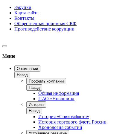
Закупки
Карта сайта
Контакты
Общественная приемная СКФ
Противодействие коррупции
Меню
О компании
Назад
Профиль компании
Назад
Общая информация
ПАО «Новошип»
История
Назад
История «Совкомфлота»
История торгового флота России
Хронология событий
Устойчивое развитие