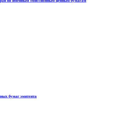
 прав по именным эмиссионным ценным бумагам
ных бумаг эмитента