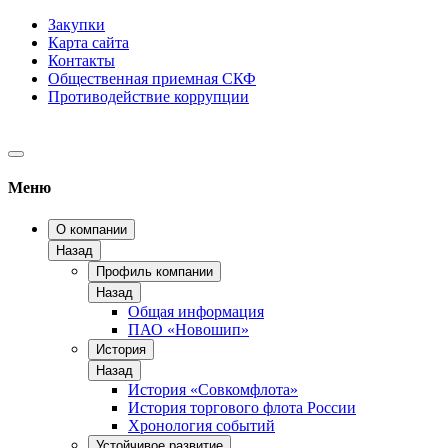
Закупки
Карта сайта
Контакты
Общественная приемная СКФ
Противодействие коррупции
Меню
О компании
Назад
Профиль компании
Назад
Общая информация
ПАО «Новошип»
История
Назад
История «Совкомфлота»
История торгового флота России
Хронология событий
Устойчивое развитие