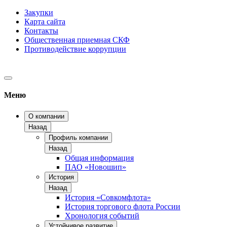
Закупки
Карта сайта
Контакты
Общественная приемная СКФ
Противодействие коррупции
Меню
О компании
Назад
Профиль компании
Назад
Общая информация
ПАО «Новошип»
История
Назад
История «Совкомфлота»
История торгового флота России
Хронология событий
Устойчивое развитие