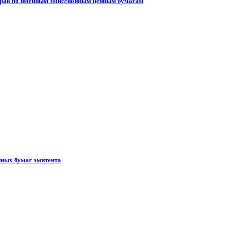
 прав по именным эмиссионным ценным бумагам
ных бумаг эмитента