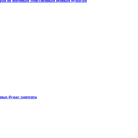
 прав по именным эмиссионным ценным бумагам
ных бумаг эмитента