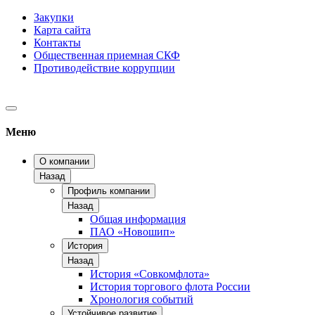
Закупки
Карта сайта
Контакты
Общественная приемная СКФ
Противодействие коррупции
Меню
О компании
Назад
Профиль компании
Назад
Общая информация
ПАО «Новошип»
История
Назад
История «Совкомфлота»
История торгового флота России
Хронология событий
Устойчивое развитие