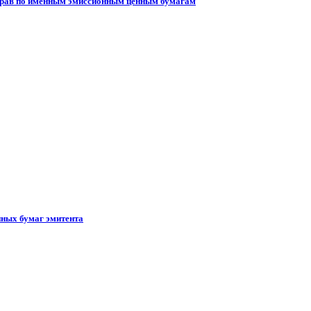
 прав по именным эмиссионным ценным бумагам
ных бумаг эмитента