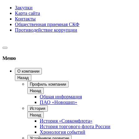
Закупки
Карта сайта
Контакты
Общественная приемная СКФ
Противодействие коррупции
Меню
О компании
Назад
Профиль компании
Назад
Общая информация
ПАО «Новошип»
История
Назад
История «Совкомфлота»
История торгового флота России
Хронология событий
Устойчивое развитие