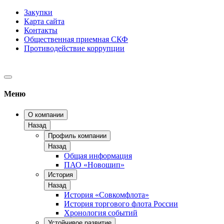
Закупки
Карта сайта
Контакты
Общественная приемная СКФ
Противодействие коррупции
Меню
О компании
Назад
Профиль компании
Назад
Общая информация
ПАО «Новошип»
История
Назад
История «Совкомфлота»
История торгового флота России
Хронология событий
Устойчивое развитие