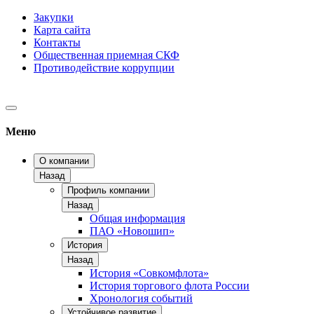
Закупки
Карта сайта
Контакты
Общественная приемная СКФ
Противодействие коррупции
Меню
О компании
Назад
Профиль компании
Назад
Общая информация
ПАО «Новошип»
История
Назад
История «Совкомфлота»
История торгового флота России
Хронология событий
Устойчивое развитие