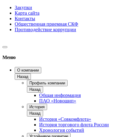
Закупки
Карта сайта
Контакты
Общественная приемная СКФ
Противодействие коррупции
Меню
О компании
Назад
Профиль компании
Назад
Общая информация
ПАО «Новошип»
История
Назад
История «Совкомфлота»
История торгового флота России
Хронология событий
Устойчивое развитие