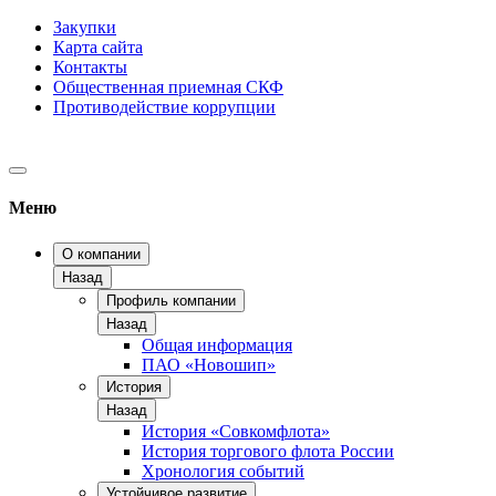
Закупки
Карта сайта
Контакты
Общественная приемная СКФ
Противодействие коррупции
Меню
О компании
Назад
Профиль компании
Назад
Общая информация
ПАО «Новошип»
История
Назад
История «Совкомфлота»
История торгового флота России
Хронология событий
Устойчивое развитие