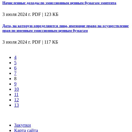
Начисленные доходы по эмиссионным ценным бумагам эмитента
3 июля 2024 г.
PDF | 123 КБ
Дата, на которую определяются лица, имеющие право на осуществление
прав по именным эмиссионным ценным бумагам
3 июля 2024 г.
PDF | 117 КБ
4
5
6
7
8
9
10
11
12
13
Закупки
Карта сайта