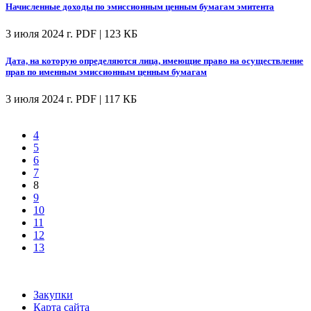
Начисленные доходы по эмиссионным ценным бумагам эмитента
3 июля 2024 г.
PDF | 123 КБ
Дата, на которую определяются лица, имеющие право на осуществление
прав по именным эмиссионным ценным бумагам
3 июля 2024 г.
PDF | 117 КБ
4
5
6
7
8
9
10
11
12
13
Закупки
Карта сайта