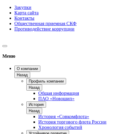
Закупки
Карта сайта
Контакты
Общественная приемная СКФ
Противодействие коррупции
Меню
О компании
Назад
Профиль компании
Назад
Общая информация
ПАО «Новошип»
История
Назад
История «Совкомфлота»
История торгового флота России
Хронология событий
Устойчивое развитие