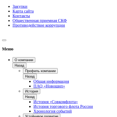
Закупки
Карта сайта
Контакты
Общественная приемная СКФ
Противодействие коррупции
Меню
О компании
Назад
Профиль компании
Назад
Общая информация
ПАО «Новошип»
История
Назад
История «Совкомфлота»
История торгового флота России
Хронология событий
Устойчивое развитие