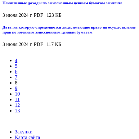
Начисленные доходы по эмиссионным ценным бумагам эмитента
3 июля 2024 г.
PDF | 123 КБ
Дата, на которую определяются лица, имеющие право на осуществление
прав по именным эмиссионным ценным бумагам
3 июля 2024 г.
PDF | 117 КБ
4
5
6
7
8
9
10
11
12
13
Закупки
Карта сайта