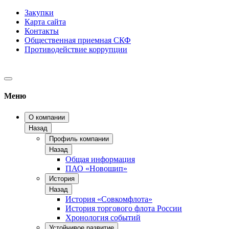
Закупки
Карта сайта
Контакты
Общественная приемная СКФ
Противодействие коррупции
Меню
О компании
Назад
Профиль компании
Назад
Общая информация
ПАО «Новошип»
История
Назад
История «Совкомфлота»
История торгового флота России
Хронология событий
Устойчивое развитие