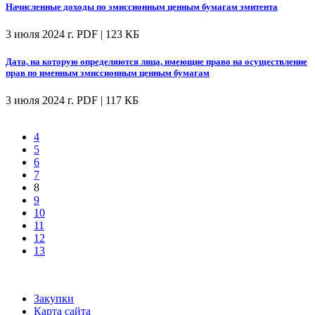
Начисленные доходы по эмиссионным ценным бумагам эмитента
3 июля 2024 г.
PDF | 123 КБ
Дата, на которую определяются лица, имеющие право на осуществление
прав по именным эмиссионным ценным бумагам
3 июля 2024 г.
PDF | 117 КБ
4
5
6
7
8
9
10
11
12
13
Закупки
Карта сайта