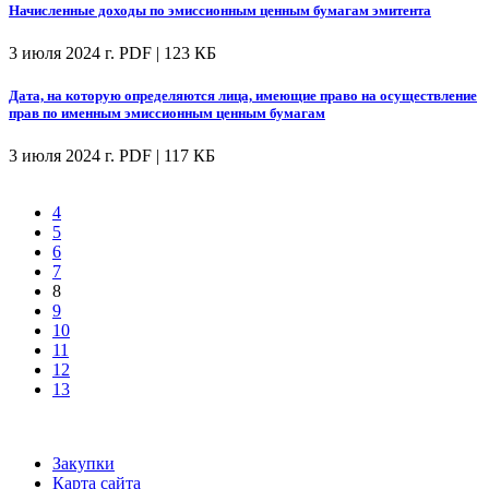
Начисленные доходы по эмиссионным ценным бумагам эмитента
3 июля 2024 г.
PDF | 123 КБ
Дата, на которую определяются лица, имеющие право на осуществление
прав по именным эмиссионным ценным бумагам
3 июля 2024 г.
PDF | 117 КБ
4
5
6
7
8
9
10
11
12
13
Закупки
Карта сайта