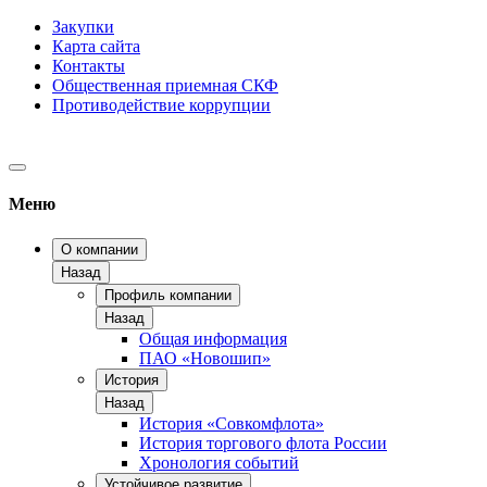
Закупки
Карта сайта
Контакты
Общественная приемная СКФ
Противодействие коррупции
Меню
О компании
Назад
Профиль компании
Назад
Общая информация
ПАО «Новошип»
История
Назад
История «Совкомфлота»
История торгового флота России
Хронология событий
Устойчивое развитие