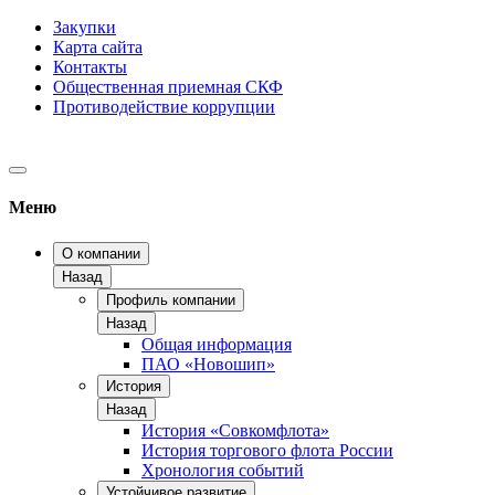
Закупки
Карта сайта
Контакты
Общественная приемная СКФ
Противодействие коррупции
Меню
О компании
Назад
Профиль компании
Назад
Общая информация
ПАО «Новошип»
История
Назад
История «Совкомфлота»
История торгового флота России
Хронология событий
Устойчивое развитие