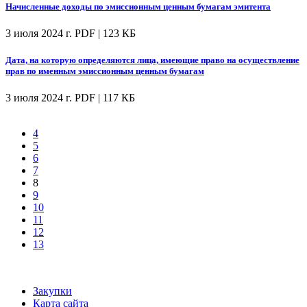
Начисленные доходы по эмиссионным ценным бумагам эмитента
3 июля 2024 г.
PDF | 123 КБ
Дата, на которую определяются лица, имеющие право на осуществление
прав по именным эмиссионным ценным бумагам
3 июля 2024 г.
PDF | 117 КБ
4
5
6
7
8
9
10
11
12
13
Закупки
Карта сайта