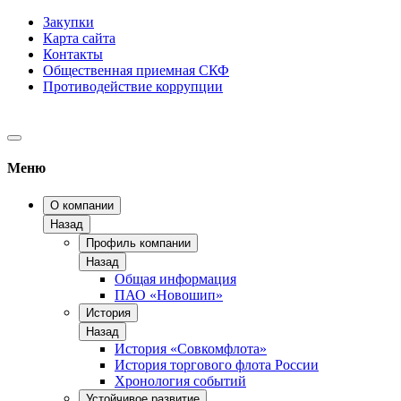
Закупки
Карта сайта
Контакты
Общественная приемная СКФ
Противодействие коррупции
Меню
О компании
Назад
Профиль компании
Назад
Общая информация
ПАО «Новошип»
История
Назад
История «Совкомфлота»
История торгового флота России
Хронология событий
Устойчивое развитие