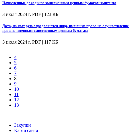
Начисленные доходы по эмиссионным ценным бумагам эмитента
3 июля 2024 г.
PDF | 123 КБ
Дата, на которую определяются лица, имеющие право на осуществление
прав по именным эмиссионным ценным бумагам
3 июля 2024 г.
PDF | 117 КБ
4
5
6
7
8
9
10
11
12
13
Закупки
Карта сайта