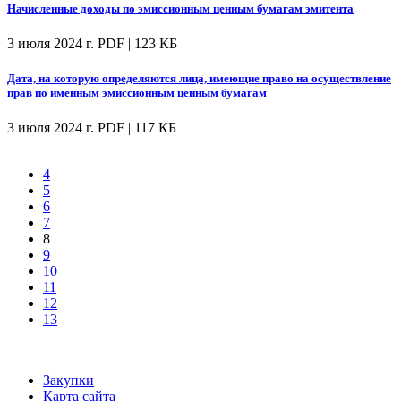
Начисленные доходы по эмиссионным ценным бумагам эмитента
3 июля 2024 г.
PDF | 123 КБ
Дата, на которую определяются лица, имеющие право на осуществление
прав по именным эмиссионным ценным бумагам
3 июля 2024 г.
PDF | 117 КБ
4
5
6
7
8
9
10
11
12
13
Закупки
Карта сайта