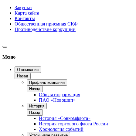
Закупки
Карта сайта
Контакты
Общественная приемная СКФ
Противодействие коррупции
Меню
О компании
Назад
Профиль компании
Назад
Общая информация
ПАО «Новошип»
История
Назад
История «Совкомфлота»
История торгового флота России
Хронология событий
Устойчивое развитие