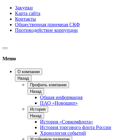
Закупки
Карта сайта
Контакты
Общественная приемная СКФ
Противодействие коррупции
Меню
О компании
Назад
Профиль компании
Назад
Общая информация
ПАО «Новошип»
История
Назад
История «Совкомфлота»
История торгового флота России
Хронология событий
Устойчивое развитие