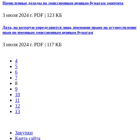
Начисленные доходы по эмиссионным ценным бумагам эмитента
3 июля 2024 г.
PDF | 123 КБ
Дата, на которую определяются лица, имеющие право на осуществление
прав по именным эмиссионным ценным бумагам
3 июля 2024 г.
PDF | 117 КБ
4
5
6
7
8
9
10
11
12
13
Закупки
Карта сайта