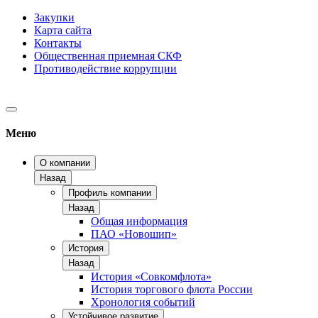
Закупки
Карта сайта
Контакты
Общественная приемная СКФ
Противодействие коррупции
Меню
О компании
Назад
Профиль компании
Назад
Общая информация
ПАО «Новошип»
История
Назад
История «Совкомфлота»
История торгового флота России
Хронология событий
Устойчивое развитие