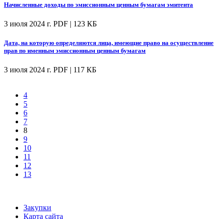
Начисленные доходы по эмиссионным ценным бумагам эмитента
3 июля 2024 г.
PDF | 123 КБ
Дата, на которую определяются лица, имеющие право на осуществление
прав по именным эмиссионным ценным бумагам
3 июля 2024 г.
PDF | 117 КБ
4
5
6
7
8
9
10
11
12
13
Закупки
Карта сайта