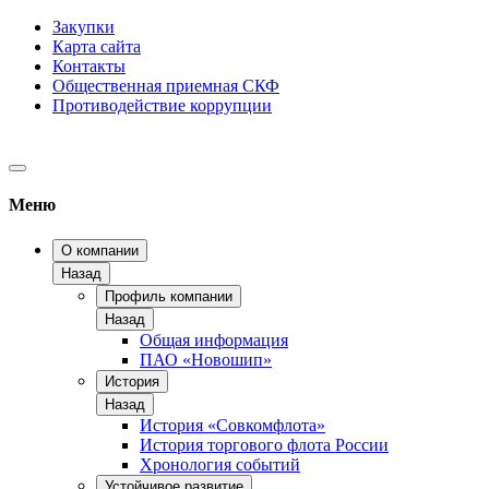
Закупки
Карта сайта
Контакты
Общественная приемная СКФ
Противодействие коррупции
Меню
О компании
Назад
Профиль компании
Назад
Общая информация
ПАО «Новошип»
История
Назад
История «Совкомфлота»
История торгового флота России
Хронология событий
Устойчивое развитие