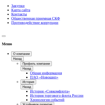
Закупки
Карта сайта
Контакты
Общественная приемная СКФ
Противодействие коррупции
Меню
О компании
Назад
Профиль компании
Назад
Общая информация
ПАО «Новошип»
История
Назад
История «Совкомфлота»
История торгового флота России
Хронология событий
Устойчивое развитие