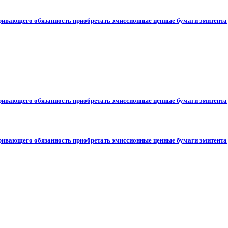
ривающего обязанность приобретать эмиссионные ценные бумаги эмитента
ривающего обязанность приобретать эмиссионные ценные бумаги эмитента
ривающего обязанность приобретать эмиссионные ценные бумаги эмитента