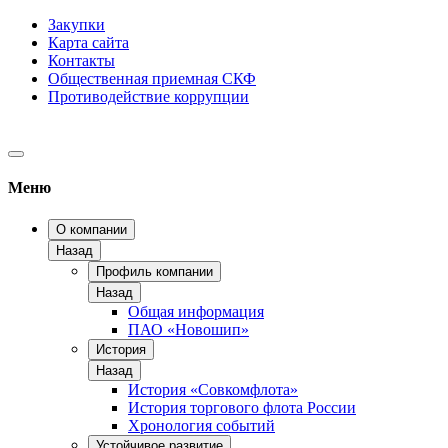
Закупки
Карта сайта
Контакты
Общественная приемная СКФ
Противодействие коррупции
Меню
О компании
Назад
Профиль компании
Назад
Общая информация
ПАО «Новошип»
История
Назад
История «Совкомфлота»
История торгового флота России
Хронология событий
Устойчивое развитие