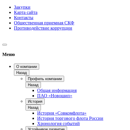
Закупки
Карта сайта
Контакты
Общественная приемная СКФ
Противодействие коррупции
Меню
О компании
Назад
Профиль компании
Назад
Общая информация
ПАО «Новошип»
История
Назад
История «Совкомфлота»
История торгового флота России
Хронология событий
Устойчивое развитие