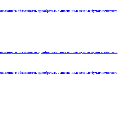
ривающего обязанность приобретать эмиссионные ценные бумаги эмитента
ривающего обязанность приобретать эмиссионные ценные бумаги эмитента
ривающего обязанность приобретать эмиссионные ценные бумаги эмитента