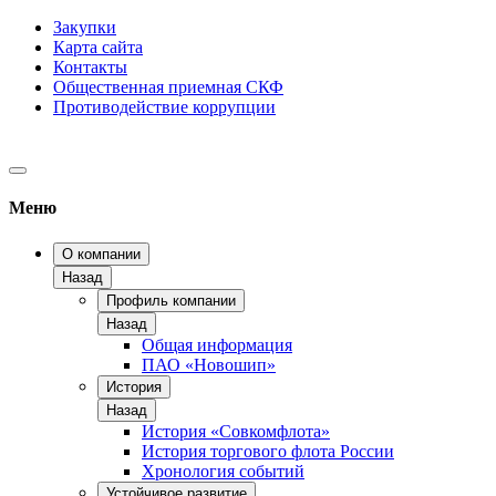
Закупки
Карта сайта
Контакты
Общественная приемная СКФ
Противодействие коррупции
Меню
О компании
Назад
Профиль компании
Назад
Общая информация
ПАО «Новошип»
История
Назад
История «Совкомфлота»
История торгового флота России
Хронология событий
Устойчивое развитие