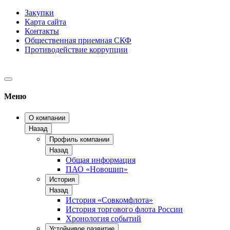
Закупки
Карта сайта
Контакты
Общественная приемная СКФ
Противодействие коррупции
Меню
О компании
Назад
Профиль компании
Назад
Общая информация
ПАО «Новошип»
История
Назад
История «Совкомфлота»
История торгового флота России
Хронология событий
Устойчивое развитие