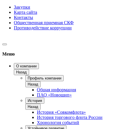
Закупки
Карта сайта
Контакты
Общественная приемная СКФ
Противодействие коррупции
Меню
О компании
Назад
Профиль компании
Назад
Общая информация
ПАО «Новошип»
История
Назад
История «Совкомфлота»
История торгового флота России
Хронология событий
Устойчивое развитие