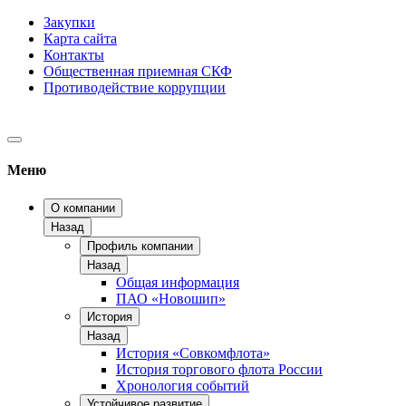
Закупки
Карта сайта
Контакты
Общественная приемная СКФ
Противодействие коррупции
Меню
О компании
Назад
Профиль компании
Назад
Общая информация
ПАО «Новошип»
История
Назад
История «Совкомфлота»
История торгового флота России
Хронология событий
Устойчивое развитие