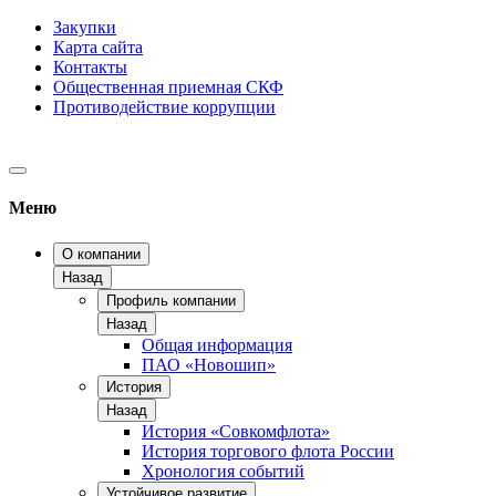
Закупки
Карта сайта
Контакты
Общественная приемная СКФ
Противодействие коррупции
Меню
О компании
Назад
Профиль компании
Назад
Общая информация
ПАО «Новошип»
История
Назад
История «Совкомфлота»
История торгового флота России
Хронология событий
Устойчивое развитие