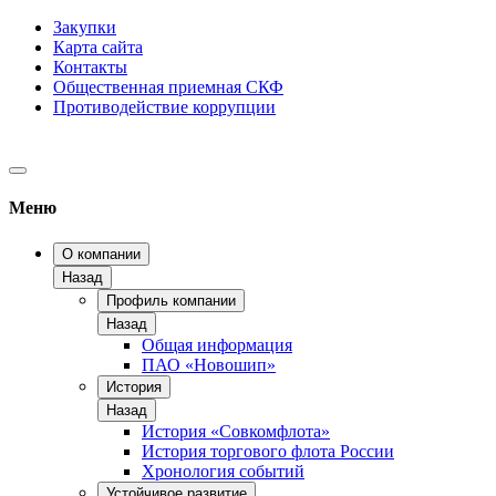
Закупки
Карта сайта
Контакты
Общественная приемная СКФ
Противодействие коррупции
Меню
О компании
Назад
Профиль компании
Назад
Общая информация
ПАО «Новошип»
История
Назад
История «Совкомфлота»
История торгового флота России
Хронология событий
Устойчивое развитие