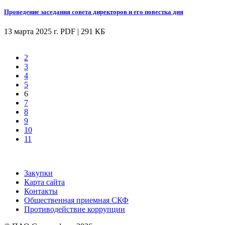
Проведение заседания совета директоров и его повестка дня
13 марта 2025 г.
PDF | 291 КБ
2
3
4
5
6
7
8
9
10
11
Закупки
Карта сайта
Контакты
Общественная приемная СКФ
Противодействие коррупции