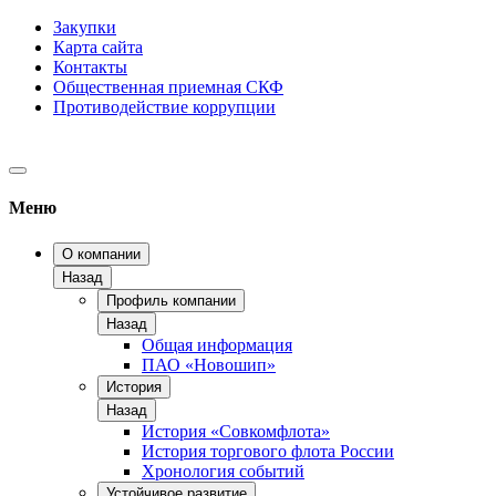
Закупки
Карта сайта
Контакты
Общественная приемная СКФ
Противодействие коррупции
Меню
О компании
Назад
Профиль компании
Назад
Общая информация
ПАО «Новошип»
История
Назад
История «Совкомфлота»
История торгового флота России
Хронология событий
Устойчивое развитие