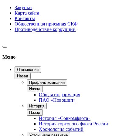
Закупки
Карта сайта
Контакты
Общественная приемная СКФ
Противодействие коррупции
Меню
О компании
Назад
Профиль компании
Назад
Общая информация
ПАО «Новошип»
История
Назад
История «Совкомфлота»
История торгового флота России
Хронология событий
Устойчивое развитие