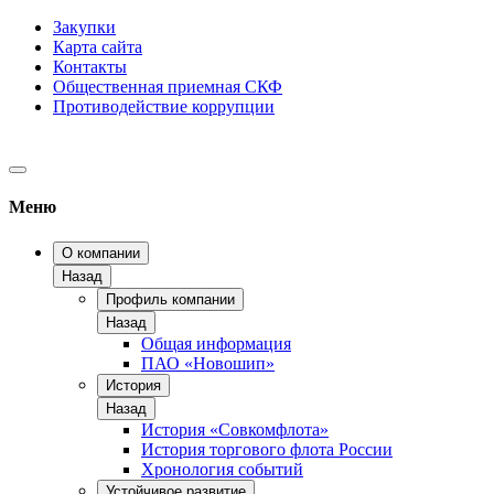
Закупки
Карта сайта
Контакты
Общественная приемная СКФ
Противодействие коррупции
Меню
О компании
Назад
Профиль компании
Назад
Общая информация
ПАО «Новошип»
История
Назад
История «Совкомфлота»
История торгового флота России
Хронология событий
Устойчивое развитие