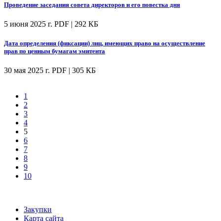
Проведение заседания совета директоров и его повестка дня
5 июня 2025 г.
PDF | 292 КБ
Дата определения (фиксации) лиц, имеющих право на осуществление
прав по ценным бумагам эмитента
30 мая 2025 г.
PDF | 305 КБ
1
2
3
4
5
6
7
8
9
10
Закупки
Карта сайта